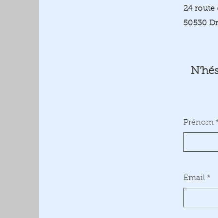
24 route
50530 D
N’hés
Prénom
Email