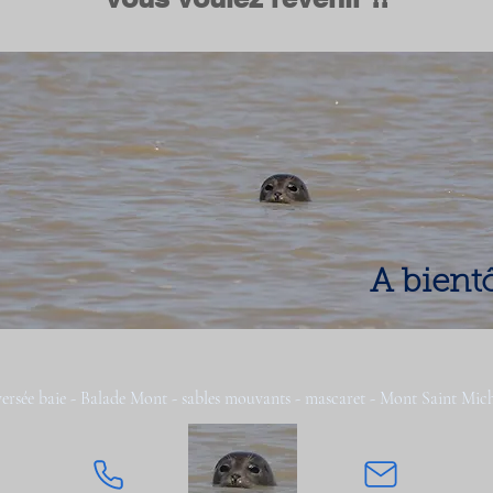
A bientô
versée baie - Balade Mont - sables mouvants - mascaret - Mont Saint Mich