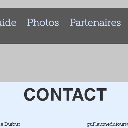
uide
Photos
Partenaires
CONTACT
e Dufour
guillaumedufour@l