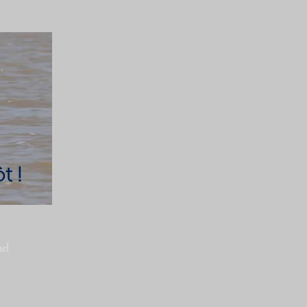
t !
el